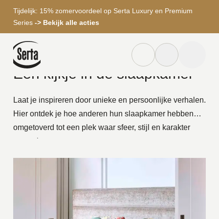
Tijdelijk: 15% zomervoordeel op Serta Luxury en Premium
Series
-> Bekijk alle acties
Home
Binnenkijken
BINNENKIJKEN BIJ
Dealer locator knop
Zoek knop
menu to
Een kijkje in de slaapkamer
Zoeken
Laat je inspireren door unieke en persoonlijke verhalen.
Hier ontdek je hoe anderen hun slaapkamer hebben
omgetoverd tot een plek waar sfeer, stijl en karakter
samenkomen.