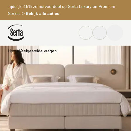
Tijdelijk: 15% zomervoordeel op Serta Luxury en Premium
Series
-> Bekijk alle acties
Dealer locator knop
Zoek knop
menu to
Home
Veelgestelde vragen
Zoeken