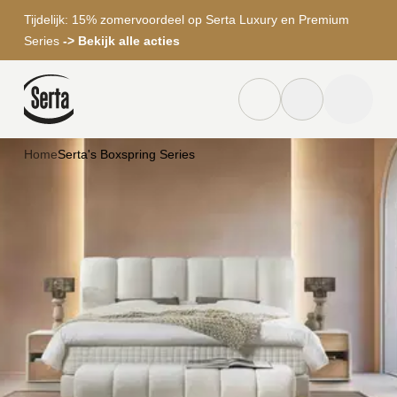
Tijdelijk: 15% zomervoordeel op Serta Luxury en Premium
Series
-> Bekijk alle acties
Dealer locator knop
Zoek knop
menu to
Home
Serta's Boxspring Series
Zoeken
Ontdek
de
volledige
Serta
collectie