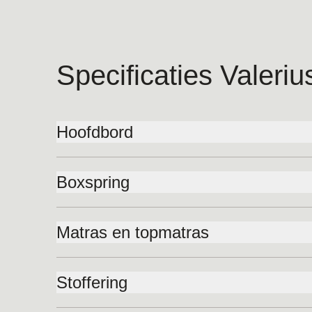
Specificaties Valeriu
Hoofdbord
Hoofdbord:
Valerius
Hoogte:
110cm
Boxspring
Breedte:
Bedbreedte
+100cm (oversized)
Serta Original boxsprings zijn voorzien van een poc
Diepte:
24cm
optimale ondersteuning en comfort tijdens je nachtr
Matras en topmatras
Deelbaarheid:
3 delen
boxspring met een eigen look en kies de instaphoogte
Ervaar de luxe van 's werelds beste Royalty en Spl
Beschikbaar in hoogtes van 20 cm en 25 cm. (excl. 
matrassen zijn uitgerust met een geavanceerd multi
Stoffering
* Optioneel verkrijgbaar: Serta iComfort elektrisch 
perfecte ondersteuning, ongeacht jouw lichaamstyp
(meerprijs)
Voor onze luxury collectie heb je de keuze uit het 