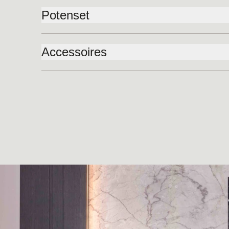
Onze topmatrassen zijn vervaardigd uit luxe materi
stoffen. Laat je inspireren en ontspan in een omgevi
Potenset
comfortabel slaapcomfort en optimale warmte- en vo
als een verblijf in een luxe hotel.
bed altijd fris en schoon aanvoelt.
Te combineren met alle Serta potensets. Kijk voor he
Hulp nodig bij het maken van de juiste keuze? Vind j
Ervaar de perfecte harmonie tussen comfort en kwali
serta.nl/accessoires-potensets
Accessoires
(Luxury Series) verkooppunt via:
serta.nl/vind-een-w
ontspannende slaap.
Verkoopprijs is inclusief twee Valerius-hockers
Bekijk:
serta.nl/matrassen
voor meer informatie ove
Uiteraard kan je ook nog kiezen voor een bijpassen
matrassencollectie.
bedtextiel. Kijk voor het volledige overzicht op:
serta
serta.nl/accessoires-bedtextiel
*De getoonde vanaf prijs is op basis van: 160x200
Superior topmatras HR-Schuim