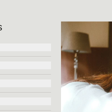
s
ketvereninterieur voor
ust. Personaliseer jouw Serta
 die bij je past.
endid matrassen. Alle
poten en matras)
-layer systeem voor een
verstelbaar 22cm hoog
e of slaaphouding.
volledige aanbod van luxe