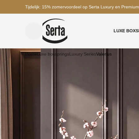
Tijdelijk: 15% zomervoordeel op Serta Luxury en Premium
LUXE BOXS
menu toggle
Home
Luxe boxsprings
Luxury Series
Valerius