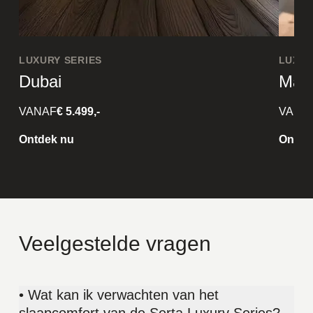
LUXURY SERIES
LUXUR
Dubai
Mag
VANAF
€ 5.499,-
VANA
Ontdek nu
Ontde
Veelgestelde vragen
• Wat kan ik verwachten van het
slaapcomfort van de Serta Luxury Series?