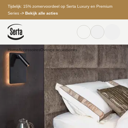
Tijdelijk: 15% zomervoordeel op Serta Luxury en Premium
Series
-> Bekijk alle acties
Dealer locator knop
Zoek knop
menu to
Home
Accessoires
Overige accessoires
Zoeken