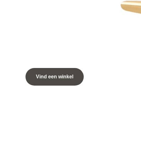
POTENSETS
Wing goud
Vind een winkel