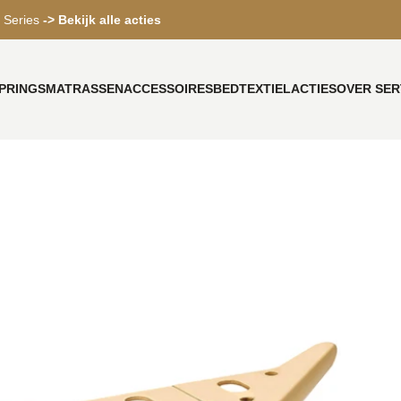
 Series
-> Bekijk alle acties
PRINGS
MATRASSEN
ACCESSOIRES
BEDTEXTIEL
ACTIES
OVER SER