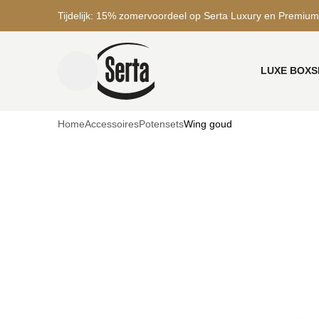
Tijdelijk: 15% zomervoordeel op Serta Luxury en Premium
LUXE BOXS
menu toggle
Home
Accessoires
Potensets
Wing goud