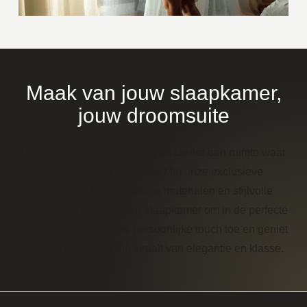
Maak van jouw slaapkamer,
jouw droomsuite
Haal luxe en comfort in huis en creëer een ruimte waar
je elke dag tot rust komt. Met onze exclusieve
ontwerpen, hoogwaardige materialen en stijlvolle
accessoires tover je jouw slaapkamer om in de perfecte
droomsuite. Voeg jouw persoonlijke touch toe en geniet
van een omgeving die straalt van elegantie en klasse.