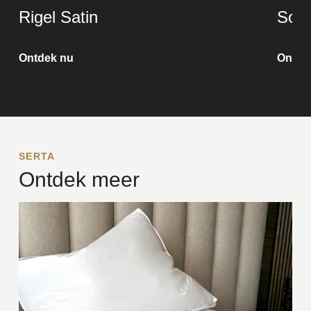
Rigel Satin
Soph
Ontdek nu
Ontde
SERTA
Ontdek meer