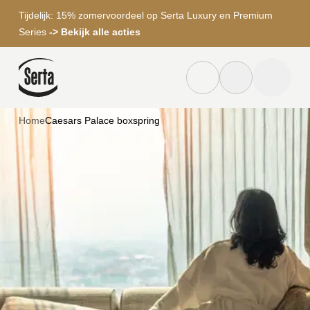
Tijdelijk: 15% zomervoordeel op Serta Luxury en Premium
Series
-> Bekijk alle acties
Dealer locator knop
Zoek knop
menu to
Home
Caesars Palace boxspring
Zoeken
Caesars
Palace