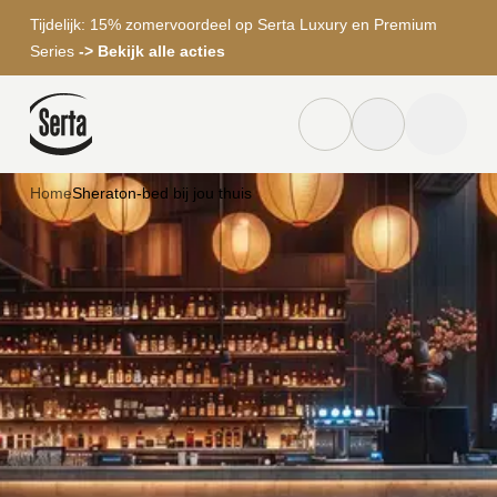
Tijdelijk: 15% zomervoordeel op Serta Luxury en Premium
Series
-> Bekijk alle acties
Dealer locator knop
Zoek knop
menu to
Home
Sheraton-bed bij jou thuis
Zoeken