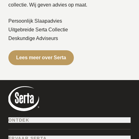
collectie. Wij geven advies op maat.
Persoonlijk Slaapadvies
Uitgebreide Serta Collectie
Deskundige Adviseurs
Lees meer over Serta
ONTDEK
LUXE BOXSPRINGS
MATRASSEN
ERVAAR SERTA