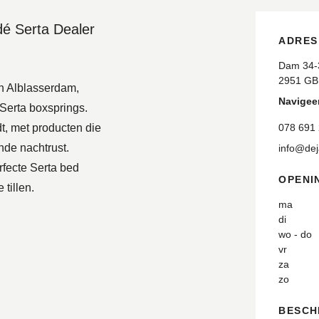
é Serta Dealer
ADRES
Dam 34-
2951 GB
n Alblasserdam,
Navigeer
 Serta boxsprings.
dt, met producten die
078 691
nde nachtrust.
info@de
fecte Serta bed
OPENI
tillen.
ma
di
wo - do
vr
za
zo
BESCH