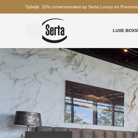
Tijdelijk: 15% zomervoordeel op Serta Luxury en Premium
LUXE BOXS
menu toggle
Home
Winkels
De Jager Wonen en Slapen