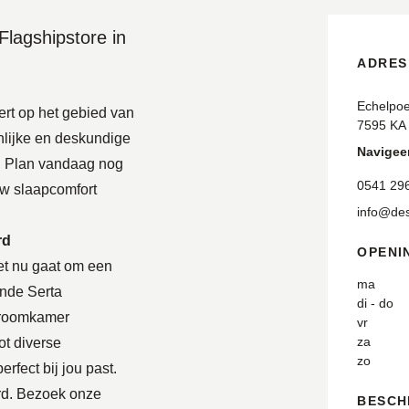
lagshipstore in
ADRES
Echelpo
ert op het gebied van
7595 KA
nlijke en deskundige
Navigeer
e. Plan vandaag nog
0541 29
uw slaapcomfort
info@des
rd
OPENI
het nu gaat om een
ma
inde Serta
di - do
 droomkamer
vr
za
ot diverse
zo
rfect bij jou past.
rd. Bezoek onze
BESCH