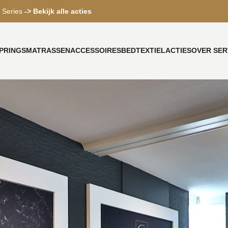
 Series
-> Bekijk alle acties
PRINGS
MATRASSEN
ACCESSOIRES
BEDTEXTIEL
ACTIES
OVER SER