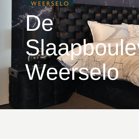
De
Slaapboule
Weerselo