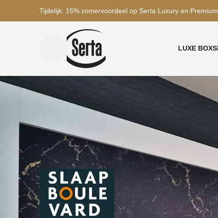
Tijdelijk: 15% zomervoordeel op Serta Luxury en Premium
LUXE BOXS
menu toggle
Home
Winkels
De Slaapboulevard Weerselo