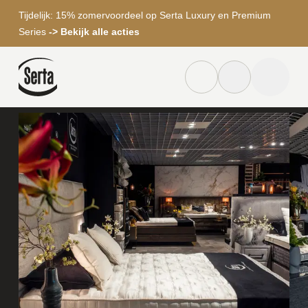
Tijdelijk: 15% zomervoordeel op Serta Luxury en Premium
Series
-> Bekijk alle acties
Home
Winkels
Goodnight Slaapkamers
Dealer locator knop
Zoek knop
menu to
Zoeken