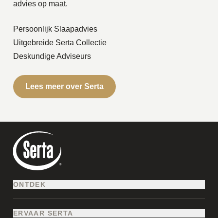
advies op maat.
Persoonlijk Slaapadvies
Uitgebreide Serta Collectie
Deskundige Adviseurs
Lees meer over Serta
ONTDEK
LUXE BOXSPRINGS
MATRASSEN
ERVAAR SERTA