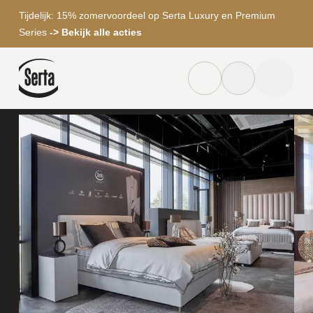
Tijdelijk: 15% zomervoordeel op Serta Luxury en Premium
Series
-> Bekijk alle acties
Home
Winkels
Moon Slaapadviseurs
Dealer locator knop
Zoek knop
menu to
Zoeken