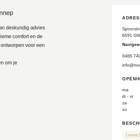
ennep
ADRES
van deskundig advies
Spoorstr
6591 G
tieme comfort en de
Navigeer
jn ontworpen voor een
0485 74
en om je
info@nov
OPENI
ma
di - vr
za
zo
BESCH
Luxury 