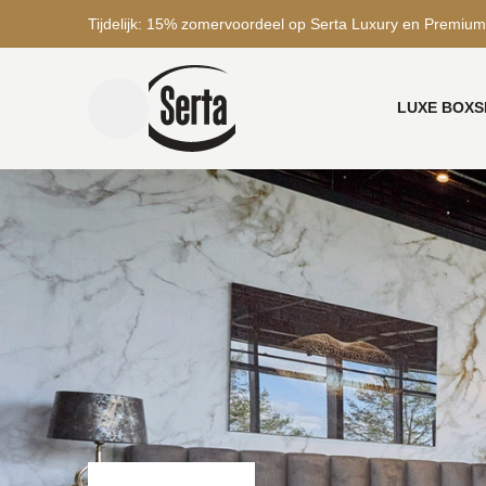
Tijdelijk: 15% zomervoordeel op Serta Luxury en Premium
LUXE BOXS
menu toggle
Home
Winkels
Novita wonen en slapen