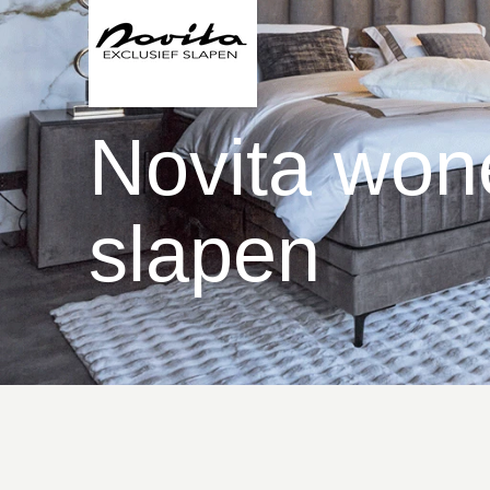
Novita won
slapen